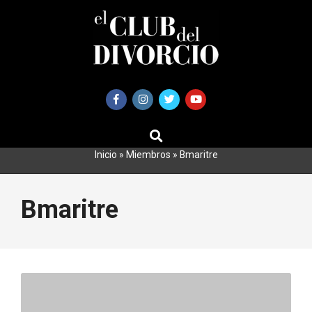
Saltar
al
contenido
BUSCAR
Primary
Navigation
Inicio
»
Miembros
»
Bmaritre
Menu
Bmaritre