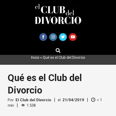
Saltar
al
contenido
BUSCAR
Primary
Navigation
Inicio
»
Qué es el Club del Divorcio
Menu
Qué es el Club del
Divorcio
Por
El Club del Divorcio
el
21/04/2019
< 1
min
1.538