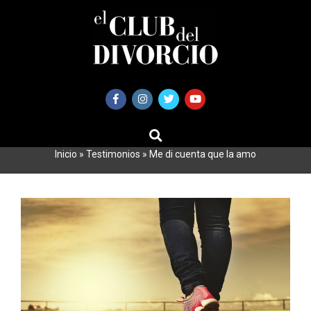
Saltar
al
contenido
BUSCAR
Primary
Navigation
Inicio
»
Testimonios
»
Me di cuenta que la amo
Menu