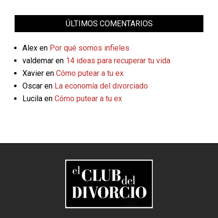
ÚLTIMOS COMENTARIOS
Alex
en
Por qué somos infieles
valdemar
en
14 ideas para recuperar tu vida
Xavier
en
Cómo putear a tu ex
Oscar
en
La economía del divorciado
Lucila
en
Cómo putear a tu ex