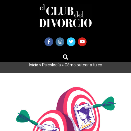
Saltar
al
contenido
BUSCAR
Primary
Navigation
Inicio
»
Psicología
»
Cómo putear a tu ex
Menu