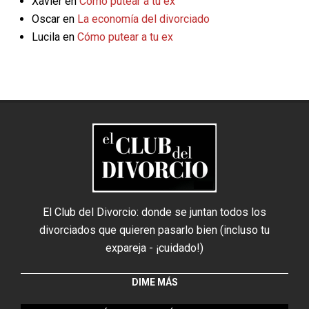
Xavier
en
Cómo putear a tu ex
Oscar
en
La economía del divorciado
Lucila
en
Cómo putear a tu ex
El Club del Divorcio: donde se juntan todos los
divorciados que quieren pasarlo bien (incluso tu
expareja - ¡cuidado!)
DIME MÁS