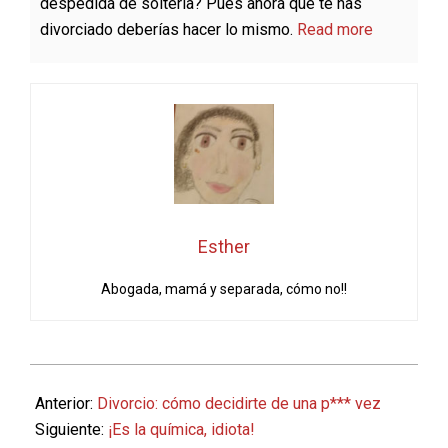
despedida de soltería? Pues ahora que te has
divorciado deberías hacer lo mismo.
Read more
Esther
Abogada, mamá y separada, cómo no!!
2021-
07-
Anterior:
Divorcio: cómo decidirte de una p*** vez
15
Siguiente:
¡Es la química, idiota!