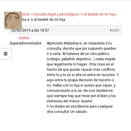
Inicio
›
Foros
›
Consulta legal y psicológica
›
Ir al basket de mi hija
›
Respuesta a: Ir al basket de mi hija
20/05/2019 a las 18:57
#2681
Esther
Superadministrador
Apreciado Matadracs, en respuesta a tu
consulta, decirte que por supuesto puedes
ir a verla. Al tratarse de un sitio público
(colegio, pabellón deportivo…) nada impide
que legalmente lo hagas. Otra cosa es el
hecho de que pueda causar más conflicto
entre tú y tu ex si ella no entra en razones. Y
aquí entra tu propia decisión de hacerlo o
no. Habla con tu hija si quiere que vayas, y
comunicaselo a tu ex. No nos olvidemos
que siempre hay que mirar por el bien y los
intereses del menor. Suerte!
Y no dudes en escribirnos para cualquier
otra consulta! Un saludo.