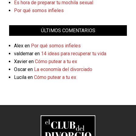
Es hora de preparar tu mochila sexual
Por qué somos infieles
ÚLTIMOS COMENTARIOS
Alex
en
Por qué somos infieles
valdemar
en
14 ideas para recuperar tu vida
Xavier
en
Cómo putear a tu ex
Oscar
en
La economía del divorciado
Lucila
en
Cómo putear a tu ex