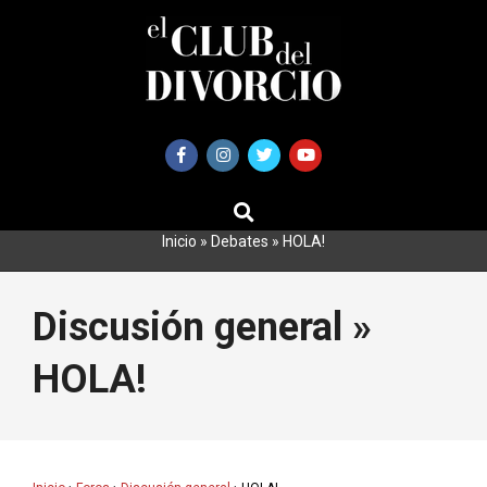
Saltar
al
contenido
BUSCAR
Primary
Navigation
Inicio
»
Debates
»
HOLA!
Menu
Discusión general »
HOLA!