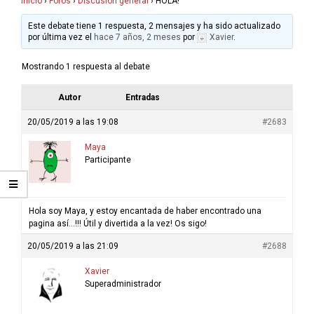
Inicio
›
Foros
›
Discusión general
›
HOLA!
Este debate tiene 1 respuesta, 2 mensajes y ha sido actualizado
por última vez el
hace 7 años, 2 meses
por
Xavier
.
Mostrando 1 respuesta al debate
Autor
Entradas
20/05/2019 a las 19:08
#2683
Maya
Participante
Hola soy Maya, y estoy encantada de haber encontrado una
pagina así…!!! Útil y divertida a la vez! Os sigo!
20/05/2019 a las 21:09
#2688
Xavier
Superadministrador