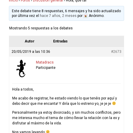
Inicio
›
Foros
›
Discusión general
›
Hola, qué tal
Este debate tiene 8 respuestas, 6 mensajes y ha sido actualizado
por última vez el
hace 7 años, 2 meses
por
Anónimo
.
Mostrando 5 respuestas a los debates
Autor
Entradas
20/05/2019 a las 10:36
#2673
Matadracs
Participante
Hola a todos,
Me acabo de registrar, he estado viendo lo que tenéis por aquí y
debo decir que me encanta! Y diría que lo estreno yo, je je je
Personalmente ya estoy divorciado, y sin muchos conflictos, pero
me interesa mucho el tema de cómo llevar la relación con la ex y
disfrutar al máximo de la vida.
Nos vamos leyendo