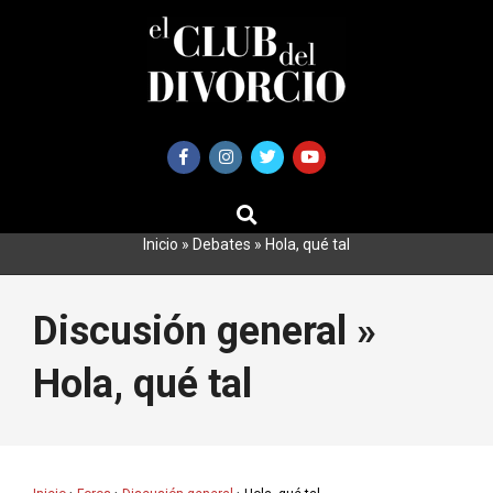
Saltar
al
contenido
BUSCAR
Primary
Navigation
Inicio
»
Debates
»
Hola, qué tal
Menu
Discusión general »
Hola, qué tal