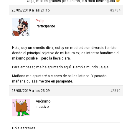
Olga, moltes gràcies pels ànims, ets molt benvinguda
23/05/2019 a las 21:16
#2784
Philip
Participante
Hola, soy un «medio divi», estoy en medio de un divorcio terrible
donde el principal objetivo de mi futura ex, es intentar hundirme el
máximo posible… pero la lleva clara.
Para empezar, me he apuntado aquí. Tiembla mundo. jejeje
Mañana me apuntaré a clases de bailes latinos. Y pasado
mañana quizás me tire en parapente.
28/05/2019 a las 23:09
#2810
Anónimo
Inactivo
Hola a tots/es…