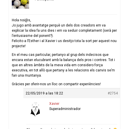
Hola noi@s,
Jo jugo amb avantatge perquè un dels dos creadors em va
explicar la idea fa uns dies i em va seduir completament (serà per
l’entusiasme del ponent?).
Felicito a l’Esther i al Xavier i us desitjo tota la sort per aquest nou
projecte!
En el meu cas particular, pertanyo al grup dels indecisos que
encara estan elucubrant amb la balança dels pros i contres. Tot i
que en altres àmbits de la meva vida em considero força
executiva, en tot allò que pertany a les relacions els canvis se’m
fan una muntanya.
Gràcies per oferir-nos un lloc on compartir experiències!
22/05/2019 a las 18:22
#2754
Xavier
Superadministrador