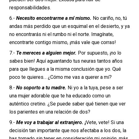
responsabilidades.
6.-
Necesito encontrarme a mí mismo.
No cariño, no, tú
andas más perdido que un esquimal en el desierto, y ya
no encontrarás ni el rumbo ni el norte. Imagínate,
encontrarte contigo mismo, ¡más vale que corras!
7.-
Te mereces a alguien mejor.
Por supuesto, ¡no lo
sabes bien! Aquí aguantando tus neuras tantos años
para que llegues a la misma conclusión que yo. Qué
poco te quieres… ¿Cómo me vas a querer a mí?
8.-
No soporto a tu madre.
Ni yo a la tuya, pese a ser
una mujer adorable que te ha educado como un
auténtico cretino. ¿Se puede saber qué tienen que ver
los parientes en una relación de dos?
9.-
Me voy a trabajar al extranjero. ¡
Vete, vete! Si una
decisión tan importante que nos afectaba a los dos, la
has tomado sin tener en consideración mi opinión, más