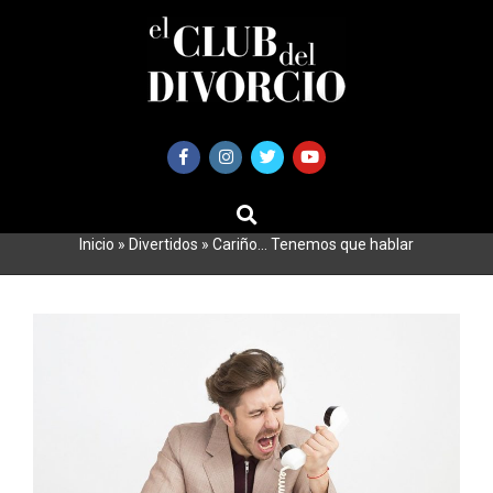
Saltar
al
contenido
BUSCAR
Primary
Navigation
Inicio
»
Divertidos
»
Cariño… Tenemos que hablar
Menu