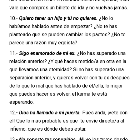
vale que compres un billete de ida y no vuelvas jamás.
10.-
Quiero tener un hijo y tú no quieres.
¿No lo
habíamos hablado antes de empezar? ¿No te has
planteado que se pueden cambiar los pactos? ¿No te
parece una razón muy egoísta?
11.-
Sigo enamorado de mi ex.
¿No has superado una
relación anterior? ¿Y qué haces metido/a en otra en la
que llevamos una eternidad? Si no has superado una
separación anterior, y quieres volver con tu ex después
de lo que lo mal que has hablado de él/ella, lo mejor
que puedes hacer es volver, el karma te está
esperando.
12.-
Dios ha llamado a mi puerta.
Pues anda, ¡vete con
él! Que lo más probable es que te envíe directo/a al
infierno, que es dónde debes estar.
13.-
No soporto tus ronquidos.
¡Ni yo los tuyos desde