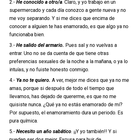
2.-
He conocido a otro/a
. Claro, y yo trabajo en un
supermercado y cada día conozco a gente nueva y no
me voy separando. Y si me dices que encima de
conocer a alguien te has enamorado, es que algo ya no
funcionaba bien.
3.-
He salido del armario.
Pues sal y no vuelvas a
entrar. Uno no se da cuenta de que tiene otras
preferencias sexuales de la noche a la mañana, o ya lo
intuías, y no fuiste honesto conmigo.
4.-
Ya no te quiero.
A ver, mejor me dices que ya no me
amas, porque si después de todo el tiempo que
llevamos, has dejado de quererme, es que no me
quisiste nunca. ¿Qué ya no estás enamorado de mí?
Por supuesto, el enamoramiento dura un periodo. Es
pura química.
5.-
Necesito un año sabático
. ¡¡Y yo también!! Y si
pueden ser dos mejor. Excusa para huir de