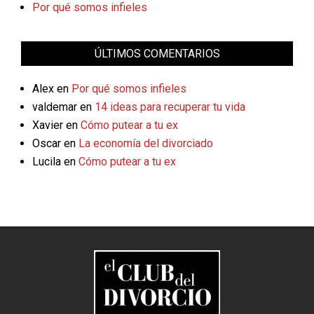
Por qué somos infieles
ÚLTIMOS COMENTARIOS
Alex
en
Por qué somos infieles
valdemar
en
14 ideas para recuperar tu vida
Xavier
en
Cómo putear a tu ex
Oscar
en
La economía del divorciado
Lucila
en
Cómo putear a tu ex